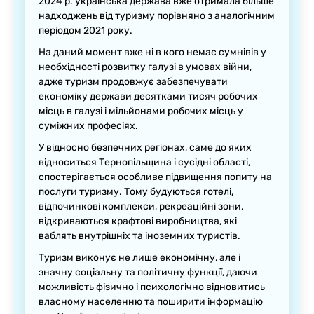
2024 р. українська держава вже отримала більше
надходжень від туризму порівняно з аналогічним
періодом 2021 року.
На даний момент вже ні в кого немає сумнівів у
необхідності розвитку галузі в умовах війни,
адже туризм продовжує забезпечувати
економіку держави десятками тисяч робочих
місць в галузі і мільйонами робочих місць у
суміжних професіях.
У відносно безпечних регіонах, саме до яких
відноситься Тернопільщина і сусідні області,
спостерігається особливе підвищення попиту на
послуги туризму. Тому будуються готелі,
відпочинкові комплекси, рекреаційні зони,
відкриваються крафтові виробництва, які
ваблять внутрішніх та іноземних туристів.
Туризм виконує не лише економічну, але і
значну соціальну та політичну функції, даючи
можливість фізично і психологічно відновитись
власному населенню та поширити інформацію