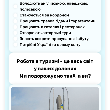
Володіють англійською, німецькою,
польською
Стажуються за кордоном
Працюють тревел гідами і турагентами
Працюють в готелях і ресторанах
Створюють авторські тури
Знають секрети просування і збуту
Потрібні Україні та цілому світу
Робота в туризмі - це весь світ
у ваших долонях
Ми подорожуємо так⬇️, а ви?