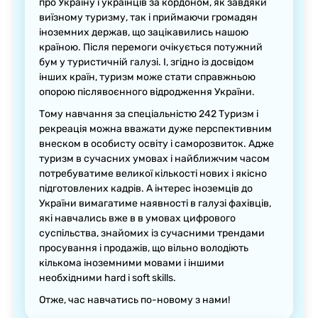
про Україну і українців за кордоном, як завдяки
виїзному туризму, так і приймаючи громадян
іноземних держав, що зацікавились нашою
країною. Після перемоги очікується потужний
бум у туристичній галузі. І, згідно із досвідом
інших країн, туризм може стати справжньою
опорою післявоєнного відродження України.
Тому навчання за спеціальністю 242 Туризм і
рекреація можна вважати дуже перспективним
внеском в особисту освіту і саморозвиток. Адже
туризм в сучасних умовах і найближчим часом
потребуватиме великої кількості нових і якісно
підготовлених кадрів. А інтерес іноземців до
України вимагатиме наявності в галузі фахівців,
які навчались вже в в умовах цифрового
суспільства, знайомих із сучасними трендами
просування і продажів, що вільно володіють
кількома іноземними мовами і іншими
необхідними hard і soft skills.
Отже, час навчатись по-новому з нами!