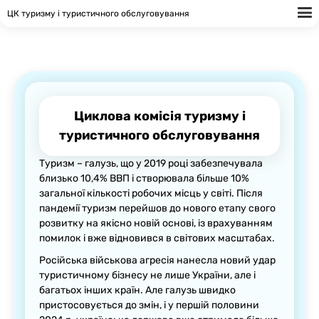
ЦК туризму і туристичного обслуговування
Головна
Про циклову комісію
Циклова комісія туризму і
Спеціальність
туристичного обслуговування
Студенту
Туризм – галузь, що у 2019 році забезпечувала
близько 10,4% ВВП і створювала більше 10%
загальної кількості робочих місць у світі. Після
Наші досягнення
пандемії туризм перейшов до нового етапу свого
розвитку на якісно новій основі, із врахуванням
помилок і вже відновився в світових масштабах.
Студентське дозвілля
Російська військова агресія нанесла новий удар
туристичному бізнесу не лише України, але і
Контакти
багатьох інших країн. Але галузь швидко
пристосовується до змін, і у першій половини